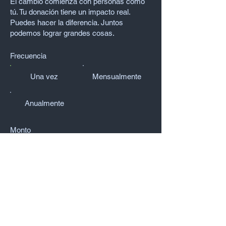
El cambio comienza con personas como
tú. Tu donación tiene un impacto real.
Puedes hacer la diferencia. Juntos
podemos lograr grandes cosas.
Frecuencia
Una vez
Mensualmente
Anualmente
Monto
$50
$100
$200
$1,000
Donar: $50